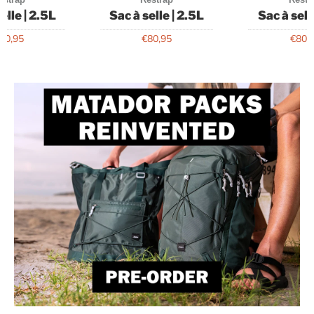
elle | 2.5L
Sac à selle | 2.5L
Sac à sell
80,95
€80,95
€80,