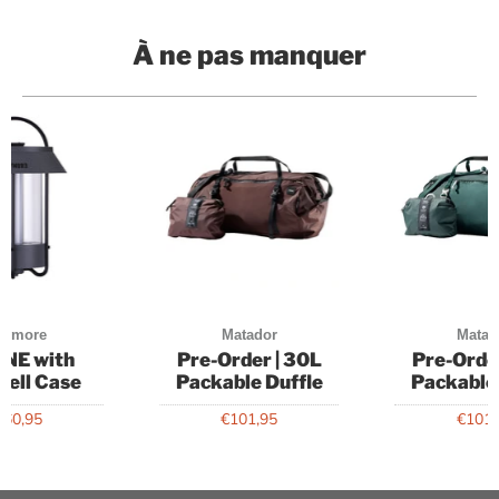
À ne pas manquer
aymore
Matador
Matad
NE with
Pre-Order | 30L
Pre-Orde
hell Case
Packable Duffle
Packable
160,95
€101,95
€101,