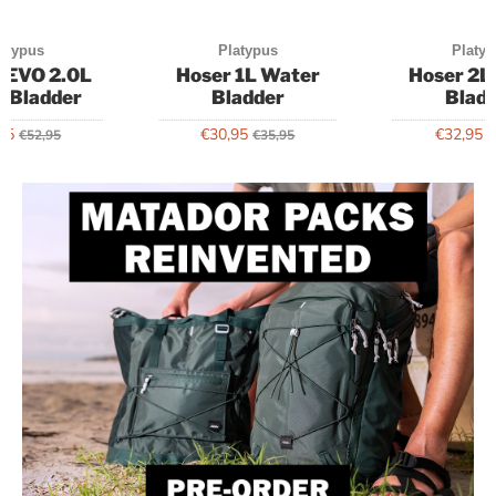
atypus
Platypus
Platy
p EVO 2.0L
Hoser 1L Water
Hoser 2L
 Bladder
Bladder
Blad
95
€30,95
€32,95
€52,95
€35,95
€