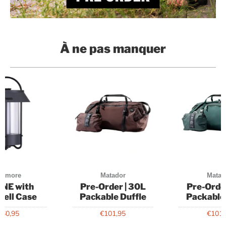
À ne pas manquer
aymore
Matador
Matad
NE with
Pre-Order | 30L
Pre-Orde
hell Case
Packable Duffle
Packable
160,95
€101,95
€101,