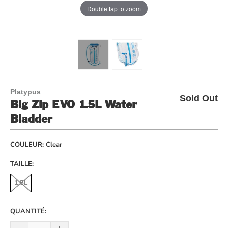
Double tap to zoom
Platypus
Sold Out
Big Zip EVO 1.5L Water
Bladder
COULEUR:
Clear
TAILLE:
1.5L
QUANTITÉ: