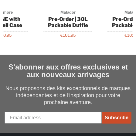
aymore
Matador
Matad
NE with
Pre-Order | 30L
Pre-Orde
hell Case
Packable Duffle
Packable
160,95
€101,95
€101,
S'abonner aux offres exclusives et
aux nouveaux arrivages
Nous proposons des kits exceptionnels de marques
indépendantes et de l'inspiration pour votre
prochaine aventure.
Subscribe