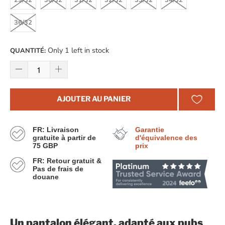
29/32
30/32
31/32
32/32
33/32
34/32
36/32
Only 1 left in stock
QUANTITÉ:
AJOUTER AU PANIER
FR: Livraison
Garantie
gratuite à partir de
d'équivalence des
75 GBP
prix
FR: Retour gratuit &
Pas de frais de
douane
Un pantalon élégant, adapté aux pubs