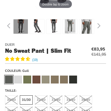
Double tap to zoom
DUER
€83,95
No Sweat Pant | Slim Fit
€141,95
COULEUR:
Gull
TAILLE:
30/30
31/30
32/30
33/30
34/30
36/30